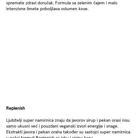
spremate zdravi doručak. Formula sa zelenim čajem i malo
intenzivne limete poboljšava volumen kose.
Replenish
Ljubitelji super namirnica znaju da javorov sirup i pekan orasi nisu
samo ukusni već i pouzdani veganski izvori energije i snage.
Ekstrakti javora i pekan oraha također su sastojci super namirnica
u našoj formuli Replenish za jaku i sjajnu kosu.