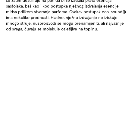
se zatim destiliraju na pari da bi se izvadila prava esencija
sastojaka, baš kao i kod postupka nježnog izdvajanja esencije
mirisa prilikom stvaranja parfema. Ovakav postupak eco-sound®
ima nekoliko prednosti. Hladno, nježno izdvajanje ne iziskuje
mnogo struje, nusproizvodi se mogu prenamijeniti, ali najvažnije
od svega, čuvaju se molekule osjetljive na toplinu.