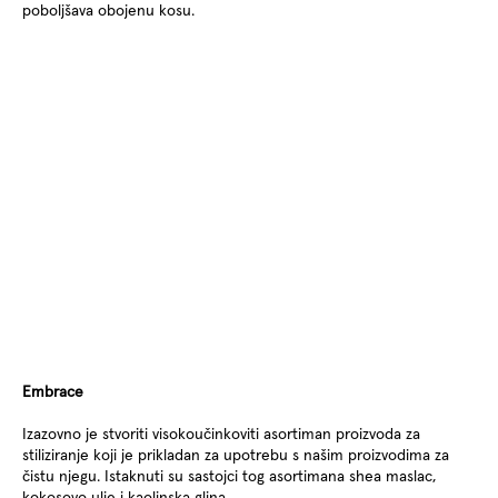
poboljšava obojenu kosu.
Embrace
Izazovno je stvoriti visokoučinkoviti asortiman proizvoda za
stiliziranje koji je prikladan za upotrebu s našim proizvodima za
čistu njegu. Istaknuti su sastojci tog asortimana shea maslac,
kokosovo ulje i kaolinska glina.