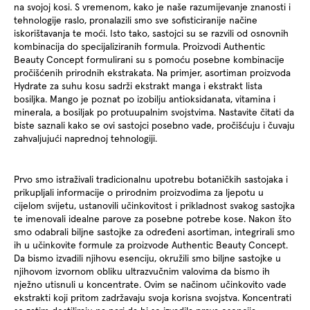
na svojoj kosi. S vremenom, kako je naše razumijevanje znanosti i
tehnologije raslo, pronalazili smo sve sofisticiranije načine
iskorištavanja te moći. Isto tako, sastojci su se razvili od osnovnih
kombinacija do specijaliziranih formula. Proizvodi Authentic
Beauty Concept formulirani su s pomoću posebne kombinacije
pročišćenih prirodnih ekstrakata. Na primjer, asortiman proizvoda
Hydrate za suhu kosu sadrži ekstrakt manga i ekstrakt lista
bosiljka. Mango je poznat po izobilju antioksidanata, vitamina i
minerala, a bosiljak po protuupalnim svojstvima. Nastavite čitati da
biste saznali kako se ovi sastojci posebno vade, pročišćuju i čuvaju
zahvaljujući naprednoj tehnologiji.
Prvo smo istraživali tradicionalnu upotrebu botaničkih sastojaka i
prikupljali informacije o prirodnim proizvodima za ljepotu u
cijelom svijetu, ustanovili učinkovitost i prikladnost svakog sastojka
te imenovali idealne parove za posebne potrebe kose. Nakon što
smo odabrali biljne sastojke za određeni asortiman, integrirali smo
ih u učinkovite formule za proizvode Authentic Beauty Concept.
Da bismo izvadili njihovu esenciju, okružili smo biljne sastojke u
njihovom izvornom obliku ultrazvučnim valovima da bismo ih
nježno utisnuli u koncentrate. Ovim se načinom učinkovito vade
ekstrakti koji pritom zadržavaju svoja korisna svojstva. Koncentrati