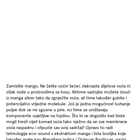
Zamislite mango. Ne želite voćni šećer, vlaknaste dijelove voća ni
višak vode u proizvodima za kosu. Aktivne sastojke možete izvući
iz manga silom tako da zgnječite voće, ali time također gubite i
potencijalno vrijedne molekule. Još je jedna mogućnost kuhanje
pulpe dok se ne zgusne u pire, no time se uništavaju
komponente osjetljive na toplinu. Što bi se dogodilo kad biste
mogli tresti cijeli komad voća tako nježno da se sve membrane
voća raspadnu i otpuste sav svoj sadržaj? Upravo to radi
tehnologija eco-sound s ekstraktom manga i lista bosiljka koje
također znate kao Mangifera Indica i Ocimum Basilicum, nazivi