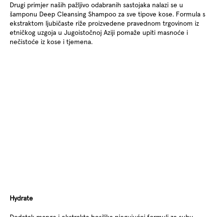
Drugi primjer naših pažljivo odabranih sastojaka nalazi se u
šamponu Deep Cleansing Shampoo za sve tipove kose. Formula s
ekstraktom ljubičaste riže proizvedene pravednom trgovinom iz
etničkog uzgoja u Jugoistočnoj Aziji pomaže upiti masnoće i
nečistoće iz kose i tjemena.
Hydrate
Dodatak manga i ekstrakta bosiljka njegujućoj formuli za suhu