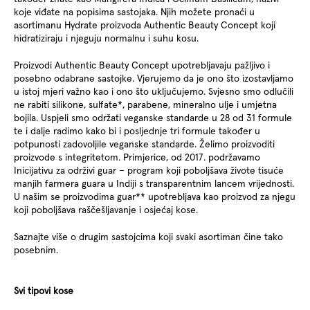
koje viđate na popisima sastojaka. Njih možete pronaći u
asortimanu Hydrate proizvoda Authentic Beauty Concept koji
hidratiziraju i njeguju normalnu i suhu kosu.
Proizvodi Authentic Beauty Concept upotrebljavaju pažljivo i
posebno odabrane sastojke. Vjerujemo da je ono što izostavljamo
u istoj mjeri važno kao i ono što uključujemo. Svjesno smo odlučili
ne rabiti silikone, sulfate*, parabene, mineralno ulje i umjetna
bojila. Uspjeli smo održati veganske standarde u 28 od 31 formule
te i dalje radimo kako bi i posljednje tri formule također u
potpunosti zadovoljile veganske standarde. Želimo proizvoditi
proizvode s integritetom. Primjerice, od 2017. podržavamo
Inicijativu za održivi guar – program koji poboljšava živote tisuće
manjih farmera guara u Indiji s transparentnim lancem vrijednosti.
U našim se proizvodima guar** upotrebljava kao proizvod za njegu
koji poboljšava raščešljavanje i osjećaj kose.
Saznajte više o drugim sastojcima koji svaki asortiman čine tako
posebnim.
Svi tipovi kose