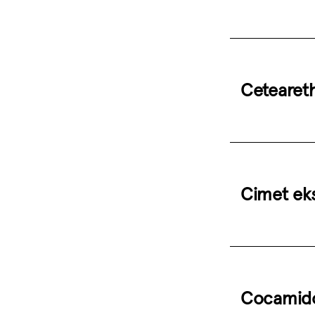
Cetearet
Cimet eks
Cocamido