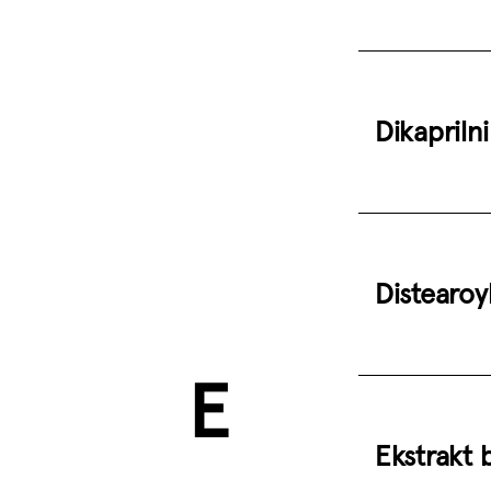
Dikaprilni
Distearoy
E
Ekstrakt b