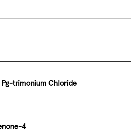
a
 Pg-trimonium Chloride
enone-4