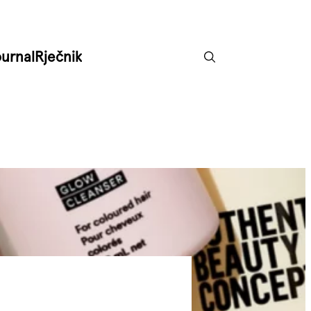
ournal
Rječnik