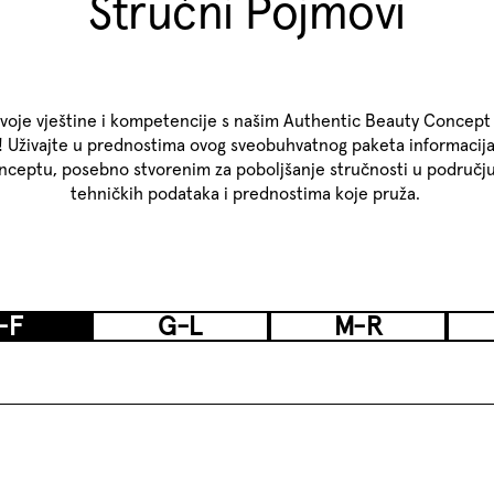
Stručni Pojmovi
svoje vještine i kompetencije s našim Authentic Beauty Concept
! Uživajte u prednostima ovog sveobuhvatnog paketa informacija
ceptu, posebno stvorenim za poboljšanje stručnosti u području
tehničkih podataka i prednostima koje pruža.
-F
G-L
M-R