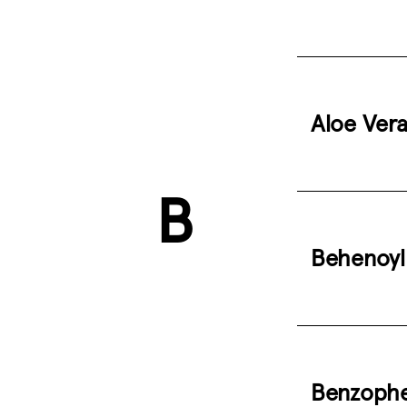
Aloe Ver
B
Behenoyl
Benzoph