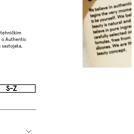
 tehničkim
 o Authentic
 sastojaka,
S-Z