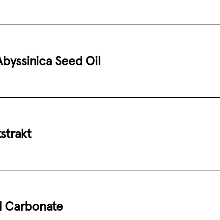
byssinica Seed Oil
kstrakt
l Carbonate