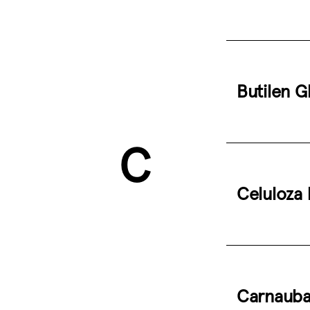
Butilen Gl
C
Celuloza
Carnauba