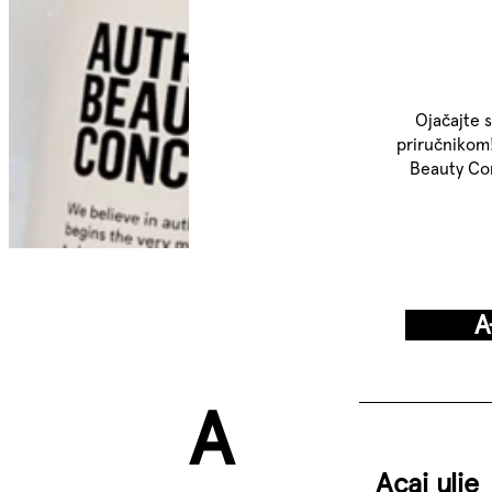
Ojačajte 
priručnikom
Beauty Con
A
A
Acai ulje