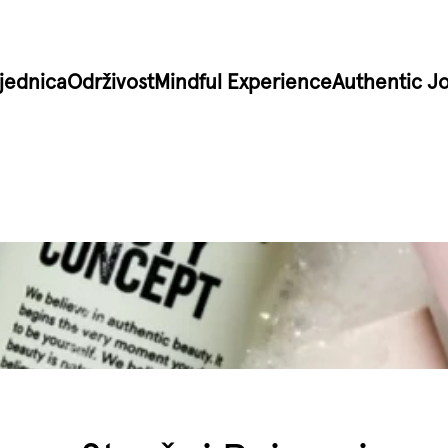
jednica
Održivost
Mindful Experience
Authentic J