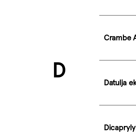
Crambe A
D
Datulja e
Dicapryly