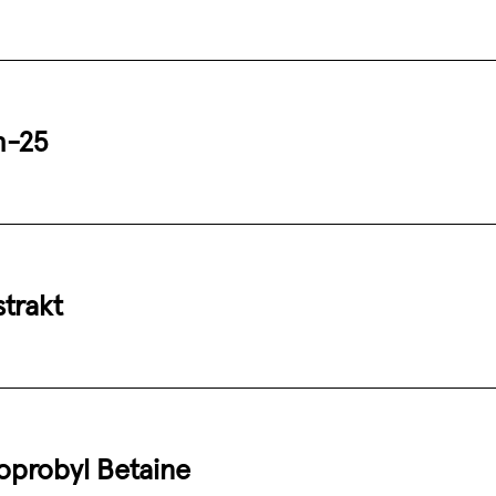
h-25
trakt
probyl Betaine