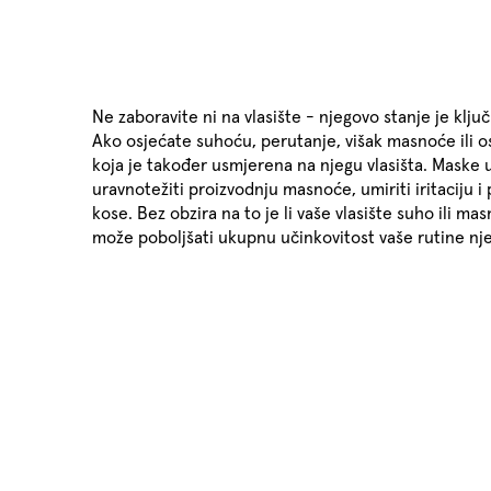
Ne zaboravite ni na vlasište - njegovo stanje je klju
Ako osjećate suhoću, perutanje, višak masnoće ili osj
koja je također usmjerena na njegu vlasišta. Maske
uravnotežiti proizvodnju masnoće, umiriti iritaciju i
kose. Bez obzira na to je li vaše vlasište suho ili m
može poboljšati ukupnu učinkovitost vaše rutine nj