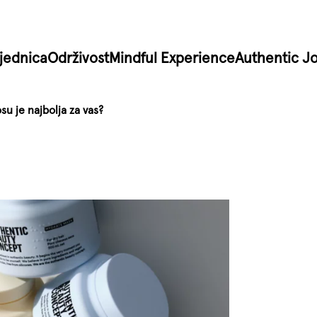
jednica
Održivost
Mindful Experience
Authentic J
su je najbolja za vas?