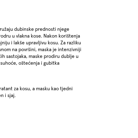
pružaju dubinske prednosti njege
prodru u vlakna kose. Nakon korištenja
niju i lakše upravljivu kosu. Za razliku
om na površini, maska ​​je intenzivniji
ih sastojaka, maske prodiru dublje u
 suhoće, oštećenja i gubitka
ratant za kosu, a masku kao tjedni
 i sjaj.