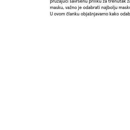
pružajući savršenu priliku za trenutak z
masku, važno je odabrati najbolju masku 
U ovom članku objašnjavamo kako odabr