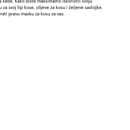
a sebe. Kako biste maksimalno iskoristili svoju
za svoj tip kose, ciljeve za kosu i željene sastojke.
ati pravu masku za kosu za vas.