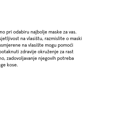
čno pri odabiru najbolje maske za vas.
etljivost na vlasištu, razmislite o maski
 usmjerene na vlasište mogu pomoći
 potaknuti zdravije okruženje za rast
asno, zadovoljavanje njegovih potreba
ege kose.