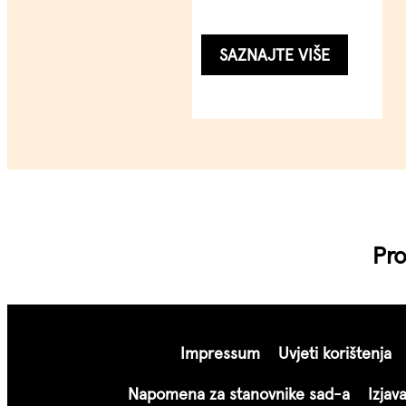
...
SAZNAJTE VIŠE
Replenish Rich
Cream Mask
Pro
200 ml
Dubinski njegujuća i
obnavljajuća maska.
Impressum
Uvjeti korištenja
...
SAZNAJTE VIŠE
Napomena za stanovnike sad-a
Izjav