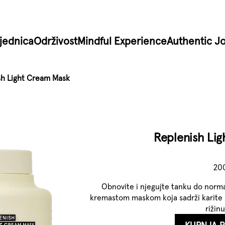
jednica
Održivost
Mindful Experience
Authentic J
sh Light Cream Mask
Replenish Li
20
Obnovite i njegujte tanku do nor
kremastom maskom koja sadrži karite m
rižin