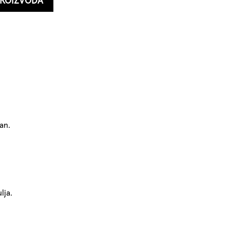
PROIZVODA
an.
lja.