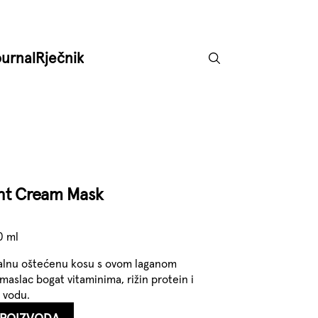
ournal
Rječnik
ght Cream Mask
0 ml
malnu oštećenu kosu s ovom laganom
aslac bogat vitaminima, rižin protein i
u vodu.