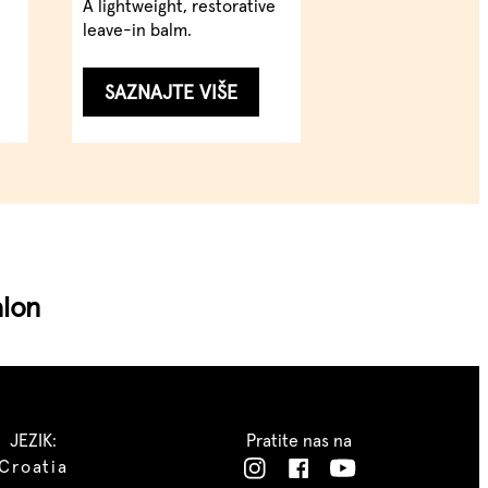
A lightweight, restorative
leave-in balm.
...
SAZNAJTE VIŠE
alon
JEZIK:
Pratite nas na
Croatia