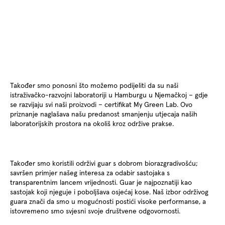
Također smo ponosni što možemo podijeliti da su naši
istraživačko-razvojni laboratoriji u Hamburgu u Njemačkoj – gdje
se razvijaju svi naši proizvodi – certifikat My Green Lab. Ovo
priznanje naglašava našu predanost smanjenju utjecaja naših
laboratorijskih prostora na okoliš kroz održive prakse.
Također smo koristili održivi guar s dobrom biorazgradivošću;
savršen primjer našeg interesa za odabir sastojaka s
transparentnim lancem vrijednosti. Guar je najpoznatiji kao
sastojak koji njeguje i poboljšava osjećaj kose. Naš izbor održivog
guara znači da smo u mogućnosti postići visoke performanse, a
istovremeno smo svjesni svoje društvene odgovornosti.