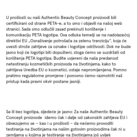
U prošlosti su naši Authentic Beauty Concept proizvodi bili
certificirani od strane PETA-e, a to smo i objavili na našoj web
stranici. Sada smo odlučili zasad prekinuti korištenje i
komunikaciju PETA logotipa. Ova odluka temelji se na nadolazećoj
direktivi EU „Osnaživanje potrošača za zelenu tranziciju“, koja će
uvesti strože zahtjeve za oznake i logotipe održivosti. Dok ne bude
jasno koji će logotipi biti dopušteni, stoga ćemo se suzdržati od
korištenja PETA logotipa. Budite uvjereni da naša predanost
netestiranju kozmetičkih proizvoda na životinjama, kako to
zahtijeva Uredba EU o kozmetici, ostaje nepromijenjena. Pomno
pratimo regulatorne promjene i ponovno ćemo razmotriti naš
pristup kada pravni okvir postane jasniji.
Sa ili bez logotipa, sljedeće je jasno: Za naše Authentic Beauty
Concept proizvode idemo čak i dalje od zakonskih zahtjeva EU i
obvezujemo se – kao i u prošlosti – da nećemo provoditi
testiranja na životinjama na našim gotovim proizvodima čak ni u
zemljama u kojima je testiranje na životinjama još uvijek