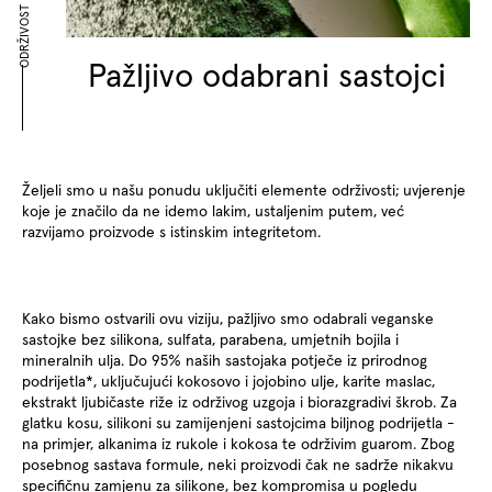
ODRŽIVOST
Pažljivo odabrani sastojci
Željeli smo u našu ponudu uključiti elemente održivosti; uvjerenje
koje je značilo da ne idemo lakim, ustaljenim putem, već
razvijamo proizvode s istinskim integritetom.
Kako bismo ostvarili ovu viziju, pažljivo smo odabrali veganske
sastojke bez silikona, sulfata, parabena, umjetnih bojila i
mineralnih ulja. Do 95% naših sastojaka potječe iz prirodnog
podrijetla*, uključujući kokosovo i jojobino ulje, karite maslac,
ekstrakt ljubičaste riže iz održivog uzgoja i biorazgradivi škrob. Za
glatku kosu, silikoni su zamijenjeni sastojcima biljnog podrijetla -
na primjer, alkanima iz rukole i kokosa te održivim guarom. Zbog
posebnog sastava formule, neki proizvodi čak ne sadrže nikakvu
specifičnu zamjenu za silikone, bez kompromisa u pogledu