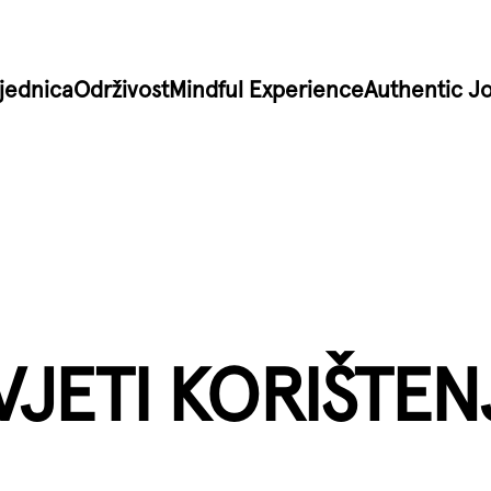
jednica
Održivost
Mindful Experience
Authentic J
VJETI KORIŠTEN