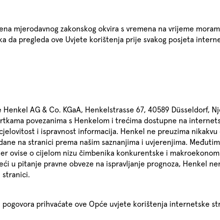
mjena mjerodavnog zakonskog okvira s vremena na vrijeme moramo i
ka da pregleda ove Uvjete korištenja prije svakog posjeta interne
e Henkel AG & Co. KGaA, Henkelstrasse 67, 40589 Düsseldorf, Nj
tvrtkama povezanima s Henkelom i trećima dostupne na internets
elovitost i ispravnost informacija. Henkel ne preuzima nikakvu
 dane na stranici prema našim saznanjima i uvjerenjima. Međutim
a jer ovise o cijelom nizu čimbenika konkurentske i makroekonom
ći u pitanje pravne obveze na ispravljanje prognoza, Henkel ne
stranici.
 pogovora prihvaćate ove Opće uvjete korištenja internetske stra