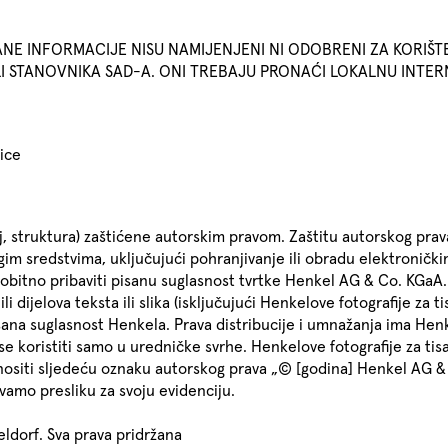
NE INFORMACIJE NISU NAMIJENJENI NI ODOBRENI ZA KORIŠT
I STANOVNIKA SAD-A. ONI TREBAJU PRONAĆI LOKALNU INTERN
nice
j, struktura) zaštićene autorskim pravom. Zaštitu autorskog prav
gim sredstvima, uključujući pohranjivanje ili obradu elektroničkim
obitno pribaviti pisanu suglasnost tvrtke Henkel AG & Co. KGaA.
dijelova teksta ili slika (isključujući Henkelove fotografije za tis
sana suglasnost Henkela. Prava distribucije i umnažanja ima Henk
e koristiti samo u uredničke svrhe. Henkelove fotografije za tisa
nositi sljedeću oznaku autorskog prava „© [godina] Henkel AG & 
evamo presliku za svoju evidenciju.
dorf. Sva prava pridržana