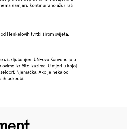
 nema namjeru kontinuirano ažurirati
od Henkelovih tvrtki širom svijeta.
ke s isključenjem UN-ove Konvencije o
vime izričito izuzima. U mjeri u kojoj
seldorf, Njemačka. Ako je neka od
alih odredbi.
ement