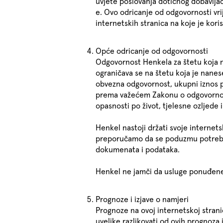
uvjete poslovanja dotičnog dobavljač
e. Ovo odricanje od odgovornosti vri
internetskih stranica na koje je kor
Opće odricanje od odgovornosti
Odgovornost Henkela za štetu koja na
ograničava se na štetu koja je nane
obvezna odgovornost, ukupni iznos p
prema važećem Zakonu o odgovornost
opasnosti po život, tjelesne ozljede 
Henkel nastoji držati svoje internets
preporučamo da se poduzmu potrebne 
dokumenata i podataka.
Henkel ne jamči da usluge ponuđene 
Prognoze i izjave o namjeri
Prognoze na ovoj internetskoj strani
uvelike razlikovati od ovih prognoz