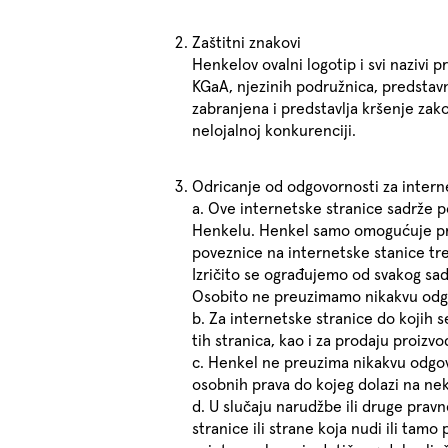
Zaštitni znakovi
Henkelov ovalni logotip i svi nazivi 
KGaA, njezinih podružnica, predstavni
zabranjena i predstavlja kršenje zak
nelojalnoj konkurenciji.
Odricanje od odgovornosti za intern
a. Ove internetske stranice sadrže po
Henkelu. Henkel samo omogućuje pri
poveznice na internetske stanice tre
Izričito se ograđujemo od svakog sad
Osobito ne preuzimamo nikakvu odgovo
b. Za internetske stranice do kojih s
tih stranica, kao i za prodaju proizv
c. Henkel ne preuzima nikakvu odgovor
osobnih prava do kojeg dolazi na nek
d. U slučaju narudžbe ili druge pravn
stranice ili strane koja nudi ili tam