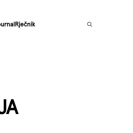
ournal
Rječnik
JA