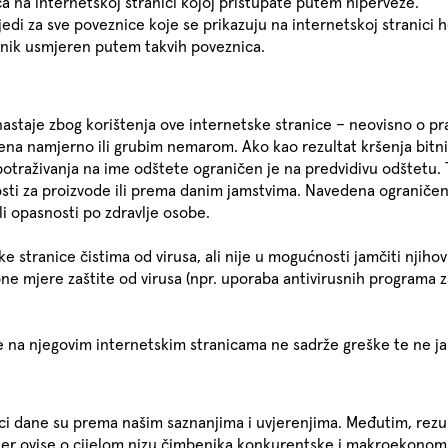
a na internetskoj stranici kojoj pristupate putem hiperveze.
jedi za sve poveznice koje se prikazuju na internetskoj stranici 
isnik usmjeren putem takvih poveznica.
staje zbog korištenja ove internetske stranice – neovisno o pra
sena namjerno ili grubim nemarom. Ako kao rezultat kršenja bit
otraživanja na ime odštete ograničen je na predvidivu odštetu
i za proizvode ili prema danim jamstvima. Navedena ograničenj
ili opasnosti po zdravlje osobe.
ke stranice čistima od virusa, ali nije u mogućnosti jamčiti nji
mjere zaštite od virusa (npr. uporaba antivirusnih programa za
na njegovim internetskim stranicama ne sadrže greške te ne ja
ci dane su prema našim saznanjima i uvjerenjima. Međutim, rezul
a jer ovise o cijelom nizu čimbenika konkurentske i makroekonom