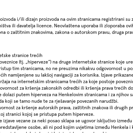
proizvoda i/ili dizajn proizvoda na ovim stranicama registrirani su
štva ili davatelja licence. Neovlaštena uporaba ili zloporaba ovih
ona o zaštitnim znakovima, zakona o autorskom pravu, druga prava
etske stranice trećih
veznice (tj. „hiperveze“) na druge internetske stranice koje uređu
stup tim stranicama, no ne preuzima nikakvu odgovornost u pog
ćih namijenjene su lakšoj navigaciji za korisnika. Izjave prikaz
ržaja na internetskim stranicama trećih za koje postoje poveznic
rnost za kršenja zakonskih odredbi ili kršenja prava trećih do 
e dolazi putem hiperveza na Henkelovim stranicama i za njihov sa
oda koji se tamo nude te za rješavanje povezanih narudžbi.
nost za kršenje autorskih prava, zaštitnih znakova ili drugih pra
oj stranici kojoj se pristupa putem hiperveze.
e izjave vezane za neki posao sklapa se ugovor isključivo između 
o predstavljene osobe, ali ni pod kojim uvjetima između Henkela i