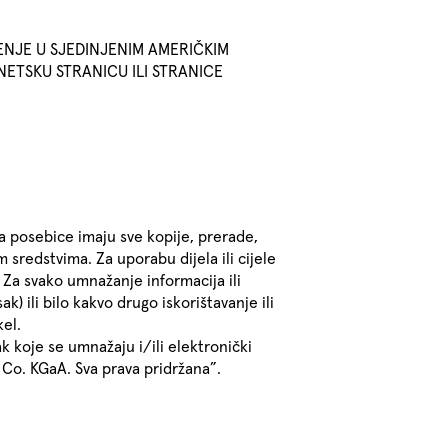
ENJE U SJEDINJENIM AMERIČKIM
ETSKU STRANICU ILI STRANICE
a posebice imaju sve kopije, prerade,
 sredstvima. Za uporabu dijela ili cijele
 Za svako umnažanje informacija ili
ak) ili bilo kakvo drugo iskorištavanje ili
el.
k koje se umnažaju i/ili elektronički
Co. KGaA. Sva prava pridržana”.