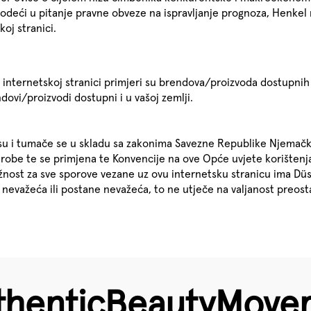
deći u pitanje pravne obveze na ispravljanje prognoza, Henkel
oj stranici.
 internetskoj stranici primjeri su brendova/proizvoda dostupnih 
dovi/proizvodi dostupni i u vašoj zemlji.
ni su i tumače se u skladu sa zakonima Savezne Republike Njemač
be te se primjena te Konvencije na ove Opće uvjete korištenja o
nost za sve sporove vezane uz ovu internetsku stranicu ima Düs
 nevažeća ili postane nevažeća, to ne utječe na valjanost preost
hentic­Beauty­Mov