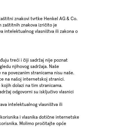
 zaštitni znakovi tvrtke Henkel AG & Co.
 zaštitnih znakova izričito je
 intelektualnog vlasništva ili zakona o
ju treći i čiji sadržaj nije poznat
ledu njihovog sadržaja. Naše
ane na povezanim stranicama nisu naše.
e na našoj internetskoj stranici.
kojih dolazi na tim stranicama.
držaj odgovorni su isključivo vlasnici
va intelektualnog vlasništva ili
korisnika i vlasnika dotične internetske
 korisnika. Molimo pročitajte opće