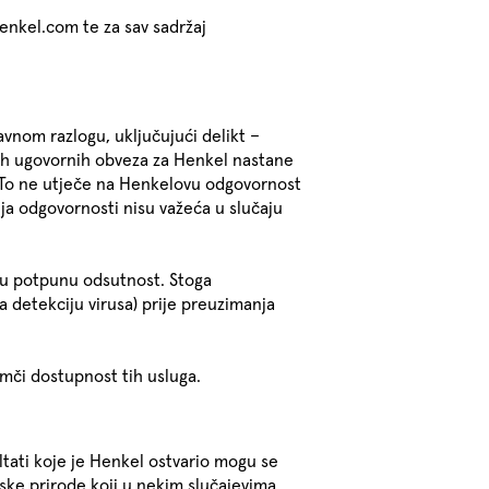
henkel.com te za sav sadržaj
vnom razlogu, uključujući delikt –
nih ugovornih obveza za Henkel nastane
. To ne utječe na Henkelovu odgovornost
a odgovornosti nisu važeća u slučaju
hovu potpunu odsutnost. Stoga
 detekciju virusa) prije preuzimanja
mči dostupnost tih usluga.
tati koje je Henkel ostvario mogu se
ske prirode koji u nekim slučajevima