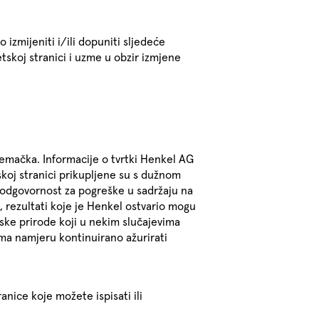
zmijeniti i/ili dopuniti sljedeće
tskoj stranici i uzme u obzir izmjene
emačka. Informacije o tvrtki Henkel AG
koj stranici prikupljene su s dužnom
 odgovornost za pogreške u sadržaju na
, rezultati koje je Henkel ostvario mogu
ske prirode koji u nekim slučajevima
ma namjeru kontinuirano ažurirati
nice koje možete ispisati ili