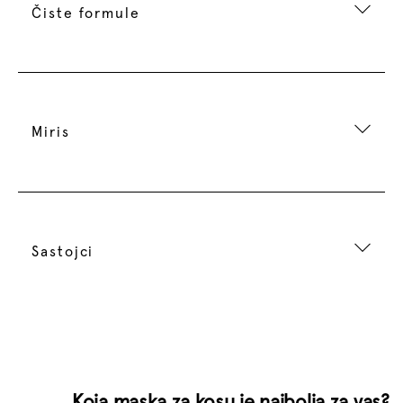
Čiste formule
Miris
Sastojci
Koja maska za kosu je najbolja za vas?