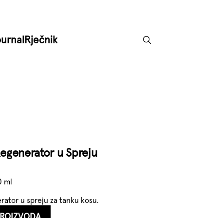
ournal
Rječnik
Regenerator u Spreju
0 ml
rator u spreju za tanku kosu.
PROIZVODA