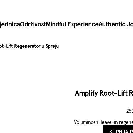
jednica
Održivost
Mindful Experience
Authentic J
ot-Lift Regenerator u Spreju
Amplify Root-Lift 
25
Voluminozni leave-in regene
KUPNJA 