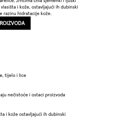
relice, zrncima chia sjemenki i ljuski
lasišta i kože, ostavljajući ih dubinski
 razinu hidratacije kože.
PROIZVODA
, tijelo i lice
jaju nečistoće i ostaci proizvoda
ta i kože ostavljajući ih dubinski