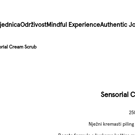
jednica
Održivost
Mindful Experience
Authentic J
rial Cream Scrub
Sensorial 
25
Nježni kremasti piling z