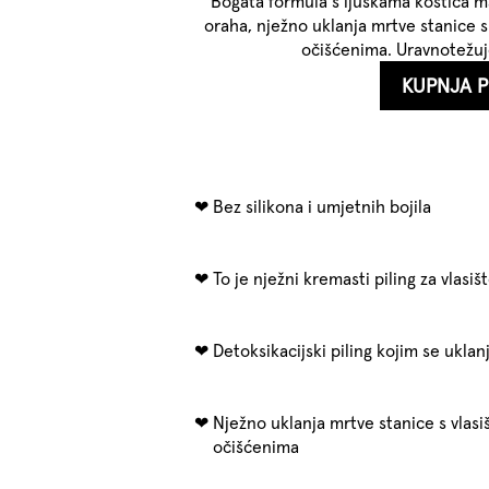
Bogata formula s ljuskama koštica ma
oraha, nježno uklanja mrtve stanice s v
očišćenima. Uravnotežuje
KUPNJA 
Bez silikona i umjetnih bojila
To je nježni kremasti piling za vlasište
Detoksikacijski piling kojim se uklan
Nježno uklanja mrtve stanice s vlasiš
očišćenima