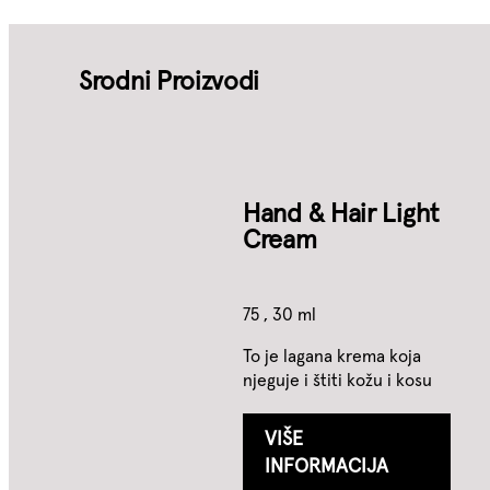
Srodni Proizvodi
Hand & Hair Light
Cream
75 , 30 ml
To je lagana krema koja
njeguje i štiti kožu i kosu
VIŠE
INFORMACIJA