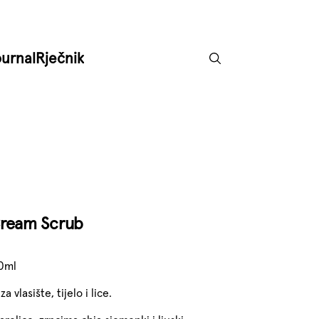
ournal
Rječnik
Cream Scrub
0ml
a vlasište, tijelo i lice.