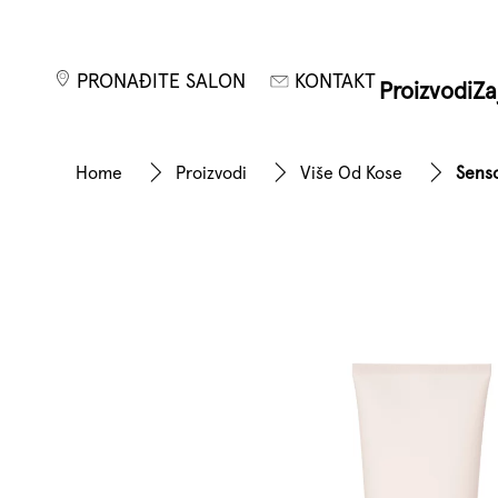
PRONAĐITE SALON
KONTAKT
Proizvodi
Za
Home
Proizvodi
Više Od Kose
Senso