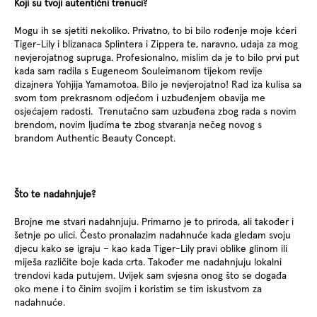
Koji su tvoji autentični trenuci?
Mogu ih se sjetiti nekoliko. Privatno, to bi bilo rođenje moje kćeri
Tiger-Lily i blizanaca Splintera i Zippera te, naravno, udaja za mog
nevjerojatnog supruga. Profesionalno, mislim da je to bilo prvi put
kada sam radila s Eugeneom Souleimanom tijekom revije
dizajnera Yohjija Yamamotoa. Bilo je nevjerojatno! Rad iza kulisa sa
svom tom prekrasnom odjećom i uzbuđenjem obavija me
osjećajem radosti. Trenutačno sam uzbuđena zbog rada s novim
brendom, novim ljudima te zbog stvaranja nečeg novog s
brandom Authentic Beauty Concept.
Što te nadahnjuje?
Brojne me stvari nadahnjuju. Primarno je to priroda, ali također i
šetnje po ulici. Često pronalazim nadahnuće kada gledam svoju
djecu kako se igraju – kao kada Tiger-Lily pravi oblike glinom ili
miješa različite boje kada crta. Također me nadahnjuju lokalni
trendovi kada putujem. Uvijek sam svjesna onog što se događa
oko mene i to činim svojim i koristim se tim iskustvom za
nadahnuće.