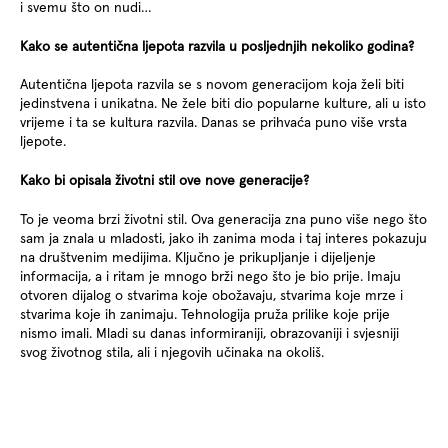
i svemu što on nudi…
Kako se autentična ljepota razvila u posljednjih nekoliko godina?
Autentična ljepota razvila se s novom generacijom koja želi biti
jedinstvena i unikatna. Ne žele biti dio popularne kulture, ali u isto
vrijeme i ta se kultura razvila. Danas se prihvaća puno više vrsta
ljepote.
Kako bi opisala životni stil ove nove generacije?
To je veoma brzi životni stil. Ova generacija zna puno više nego što
sam ja znala u mladosti, jako ih zanima moda i taj interes pokazuju
na društvenim medijima. Ključno je prikupljanje i dijeljenje
informacija, a i ritam je mnogo brži nego što je bio prije. Imaju
otvoren dijalog o stvarima koje obožavaju, stvarima koje mrze i
stvarima koje ih zanimaju. Tehnologija pruža prilike koje prije
nismo imali. Mladi su danas informiraniji, obrazovaniji i svjesniji
svog životnog stila, ali i njegovih učinaka na okoliš.