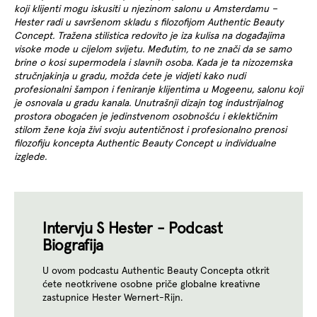
koji klijenti mogu iskusiti u njezinom salonu u Amsterdamu –
Hester radi u savršenom skladu s filozofijom Authentic Beauty
Concept. Tražena stilistica redovito je iza kulisa na događajima
visoke mode u cijelom svijetu. Međutim, to ne znači da se samo
brine o kosi supermodela i slavnih osoba. Kada je ta nizozemska
stručnjakinja u gradu, možda ćete je vidjeti kako nudi
profesionalni šampon i feniranje klijentima u Mogeenu, salonu koji
je osnovala u gradu kanala. Unutrašnji dizajn tog industrijalnog
prostora obogaćen je jedinstvenom osobnošću i eklektičnim
stilom žene koja živi svoju autentičnost i profesionalno prenosi
filozofiju koncepta Authentic Beauty Concept u individualne
izglede.
Intervju S Hester - Podcast
Biografija
U ovom podcastu Authentic Beauty Concepta otkrit
ćete neotkrivene osobne priče globalne kreativne
zastupnice Hester Wernert-Rijn.