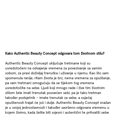
Kako Authentic Beauty Concept odgovara tom životnom stilu?
Authentic Beauty Concept uključuje tretmane koji su
usredotočeni na odvajanje vremena za povezivanje sa samim
sobom, za pravi doživljaj trenutka i uživanje u njemu. Kao što sam
spomenula ranije, ritam života je brz, nema vremena za opuštanje,
pa vam tretmani omogućuju da se tijekom tog vremena
usredotočite na sebe. Ljudi koji mnogo rade i žive tim životnim
stilom žele imati trenutak posvećen sebi, pa je tako tretman
također podsjetnik – imate trenutak za sebe, a osjećaj
opuštenosti trajat će još i dulje. Authentic Beauty Concept snažan
je u svojoj jednostavnosti i također savršeno odgovara vremenu u
kojem živimo, kada želite biti svjesni i autentični te prihvatiti sebe