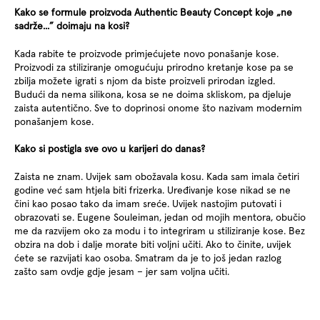
Kako se formule proizvoda Authentic Beauty Concept koje „ne
sadrže...” doimaju na kosi?
Kada rabite te proizvode primjećujete novo ponašanje kose.
Proizvodi za stiliziranje omogućuju prirodno kretanje kose pa se
zbilja možete igrati s njom da biste proizveli prirodan izgled.
Budući da nema silikona, kosa se ne doima skliskom, pa djeluje
zaista autentično. Sve to doprinosi onome što nazivam modernim
ponašanjem kose.
Kako si postigla sve ovo u karijeri do danas?
Zaista ne znam. Uvijek sam obožavala kosu. Kada sam imala četiri
godine već sam htjela biti frizerka. Uređivanje kose nikad se ne
čini kao posao tako da imam sreće. Uvijek nastojim putovati i
obrazovati se. Eugene Souleiman, jedan od mojih mentora, obučio
me da razvijem oko za modu i to integriram u stiliziranje kose. Bez
obzira na dob i dalje morate biti voljni učiti. Ako to činite, uvijek
ćete se razvijati kao osoba. Smatram da je to još jedan razlog
zašto sam ovdje gdje jesam – jer sam voljna učiti.