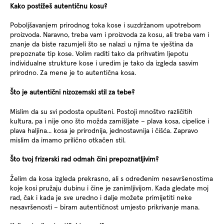
Kako postižeš autentičnu kosu?
Poboljšavanjem prirodnog toka kose i suzdržanom upotrebom
proizvoda. Naravno, treba vam i proizvoda za kosu, ali treba vam i
znanje da biste razumjeli što se nalazi u njima te vještina da
prepoznate tip kose. Volim raditi tako da prihvatim ljepotu
individualne strukture kose i uredim je tako da izgleda sasvim
prirodno. Za mene je to autentična kosa.
Što je autentični nizozemski stil za tebe?
Mislim da su svi podosta opušteni. Postoji mnoštvo različitih
kultura, pa i nije ono što možda zamišljate – plava kosa, cipelice i
plava haljina... kosa je prirodnija, jednostavnija i čišća. Zapravo
mislim da imamo prilično otkačen stil.
Što tvoj frizerski rad odmah čini prepoznatljivim?
Želim da kosa izgleda prekrasno, ali s određenim nesavršenostima
koje kosi pružaju dubinu i čine je zanimljivijom. Kada gledate moj
rad, čak i kada je sve uredno i dalje možete primijetiti neke
nesavršenosti – biram autentičnost umjesto prikrivanje mana.