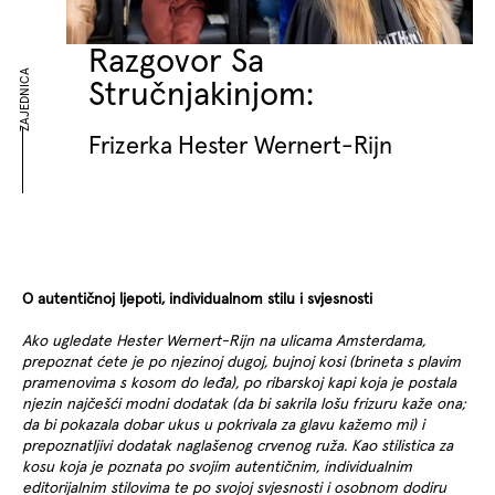
Razgovor Sa
ZAJEDNICA
Stručnjakinjom:
Frizerka Hester Wernert-Rijn
O autentičnoj ljepoti, individualnom stilu i svjesnosti
Ako ugledate Hester Wernert-Rijn na ulicama Amsterdama,
prepoznat ćete je po njezinoj dugoj, bujnoj kosi (brineta s plavim
pramenovima s kosom do leđa), po ribarskoj kapi koja je postala
njezin najčešći modni dodatak (da bi sakrila lošu frizuru kaže ona;
da bi pokazala dobar ukus u pokrivala za glavu kažemo mi) i
prepoznatljivi dodatak naglašenog crvenog ruža. Kao stilistica za
kosu koja je poznata po svojim autentičnim, individualnim
editorijalnim stilovima te po svojoj svjesnosti i osobnom dodiru