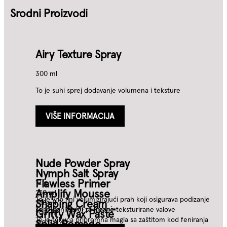
Srodni Proizvodi
Airy Texture Spray
300 ml
To je suhi sprej dodavanje volumena i teksture
VIŠE INFORMACIJA
Nude Powder Spray
Nymph Salt Spray
Flawless Primer
12 g
Amplify Mousse
250 ml
To je vrlo fini volumizirajući prah koji osigurava podizanje
Shaping Cream
250 ml
korijena i meko prianjanje
To je slani sprej za lagane teksturirane valove
Gritty Wax Paste
200 ml
To je tekuća pripremna magla sa zaštitom kod feniranja
Solid Pomade
150, 30 ml