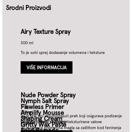
Srodni Proizvodi
Airy Texture Spray
300 ml
To je suhi sprej dodavanje volumena i teksture
VIŠE INFORMACIJA
Nude Powder Spray
Nymph Salt Spray
Flawless Primer
12 g
Amplify Mousse
250 ml
To je vrlo fini volumizirajući prah koji osigurava podizanje
Shaping Cream
250 ml
korijena i meko prianjanje
To je slani sprej za lagane teksturirane valove
Gritty Wax Paste
200 ml
To je tekuća pripremna magla sa zaštitom kod feniranja
Solid Pomade
150, 30 ml